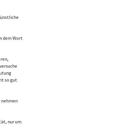
Künstliche
gen dem Wort
eren,
 versuche
eutung
ht so gut
ir nehmen
tät, nur um