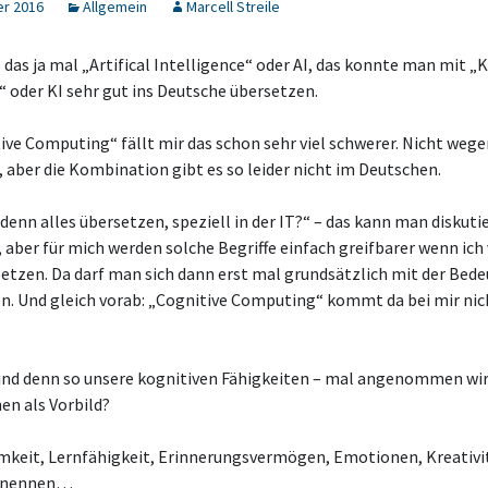
er 2016
Allgemein
Marcell Streile
 das ja mal „Artifical Intelligence“ oder AI, das konnte man mit „
“ oder KI sehr gut ins Deutsche übersetzen.
ive Computing“ fällt mir das schon sehr viel schwerer. Nicht we
, aber die Kombination gibt es so leider nicht im Deutschen.
enn alles übersetzen, speziell in der IT?“ – das kann man diskuti
aber für mich werden solche Begriffe einfach greifbarer wenn ich
setzen. Da darf man sich dann erst mal grundsätzlich mit der Bed
n. Und gleich vorab: „Cognitive Computing“ kommt da bei mir nic
ind denn so unsere kognitiven Fähigkeiten – mal angenommen w
en als Vorbild?
keit, Lernfähigkeit, Erinnerungsvermögen, Emotionen, Kreativi
u nennen…