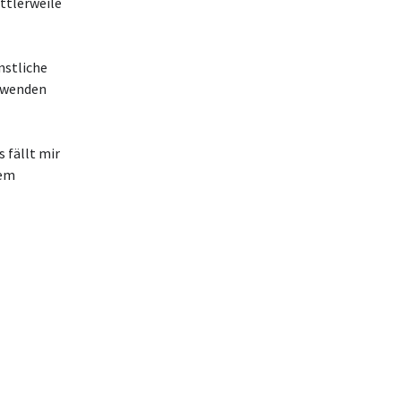
ttlerweile
nstliche
erwenden
 fällt mir
nem