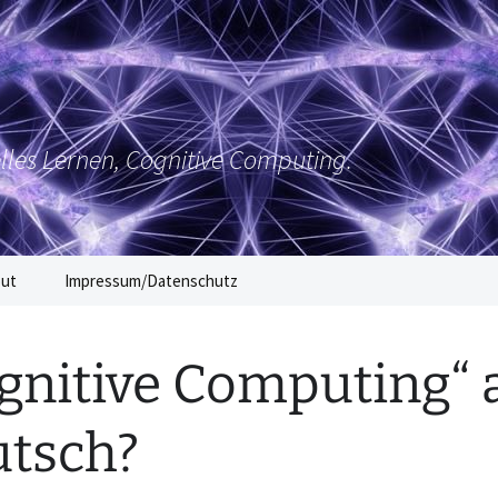
elles Lernen, Cognitive Computing.
out
Impressum/Datenschutz
gnitive Computing“ 
tsch?