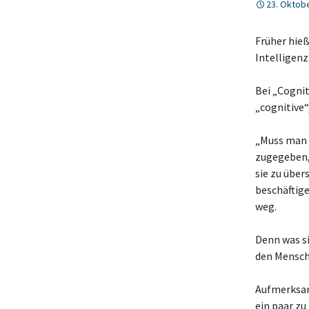
23. Oktob
Früher hieß
Intelligenz
Bei „Cognit
„cognitive“
„Muss man d
zugegeben, 
sie zu über
beschäftige
weg.
Denn was s
den Mensch
Aufmerksam
ein paar z