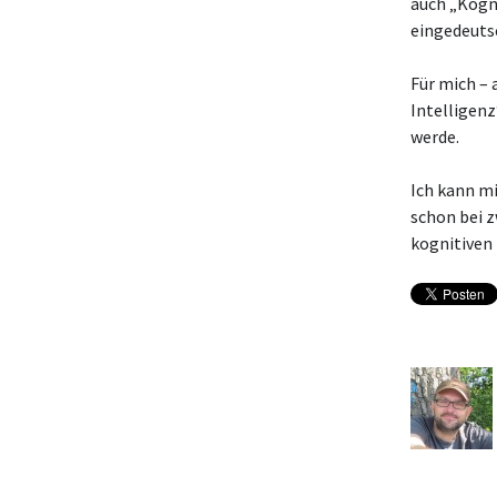
auch „Kogn
eingedeutsc
Für mich – 
Intelligen
werde.
Ich kann mi
schon bei z
kognitive