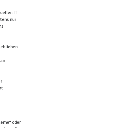
uellen IT
tens nur
ns
geblieben.
ran
er
ht
steme“ oder