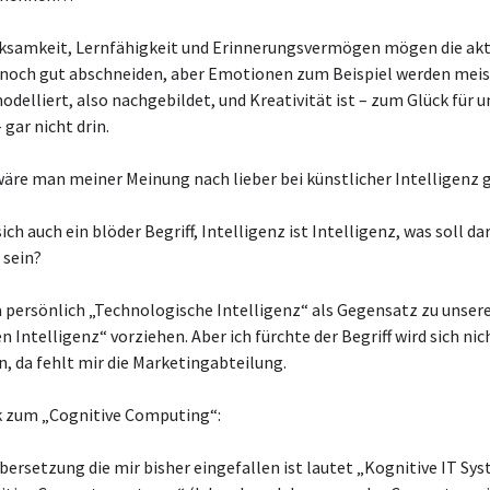
ksamkeit, Lernfähigkeit und Erinnerungsvermögen mögen die akt
 noch gut abschneiden, aber Emotionen zum Beispiel werden meis
odelliert, also nachgebildet, und Kreativität ist – zum Glück für u
gar nicht drin.
äre man meiner Meinung nach lieber bei künstlicher Intelligenz 
sich auch ein blöder Begriff, Intelligenz ist Intelligenz, was soll da
 sein?
a persönlich „Technologische Intelligenz“ als Gegensatz zu unser
n Intelligenz“ vorziehen. Aber ich fürchte der Begriff wird sich nic
, da fehlt mir die Marketingabteilung.
k zum „Cognitive Computing“:
bersetzung die mir bisher eingefallen ist lautet „Kognitive IT Sy