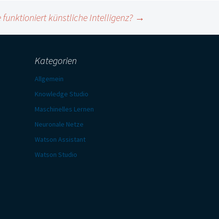
 funktioniert künstliche Intelligenz?
→
Kategorien
Allgemein
Knowledge Studio
Maschinelles Lernen
Neuronale Netze
Watson Assistant
Watson Studio