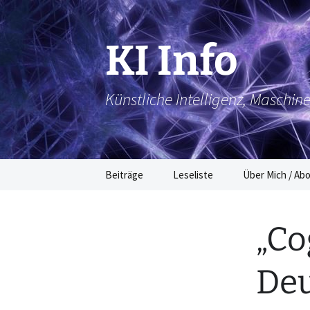
Zum
Inhalt
springen
KI Info
Künstliche Intelligenz, Maschin
Beiträge
Leseliste
Über Mich / Ab
„Co
Deu