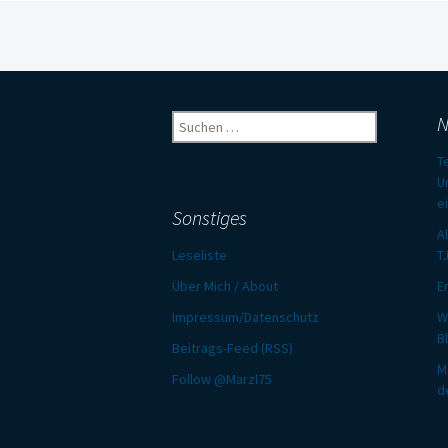
Beitragsnavigation
Suchen
N
nach:
T
U
e
Sonstiges
A
Leseliste
T
Über Mich / About
E
Impressum/Datenschutz
W
B
Beitrags-Feed (RSS)
M
Follow @Marzl75
d