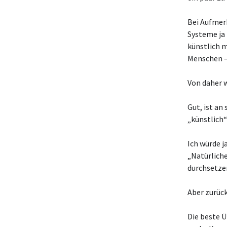
Bei Aufmer
Systeme ja
künstlich m
Menschen – 
Von daher w
Gut, ist an 
„künstlich“
Ich würde j
„Natürliche
durchsetzen
Aber zurüc
Die beste Ü