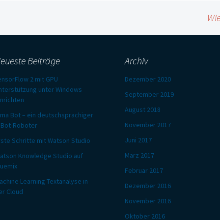
Wie
eueste Beiträge
Archiv
ensorFlow 2 mit GPU
Dezember 2020
nterstützung unter Windows
September 2019
inrichten
August 2018
lma Bot – ein deutschsprachiger
November 2017
JBot-Roboter
Juni 2017
rste Schritte mit Watson Studio
März 2017
atson Knowledge Studio auf
luemix
Februar 2017
achine Learning Textanalyse in
Dezember 2016
er Cloud
November 2016
Oktober 2016