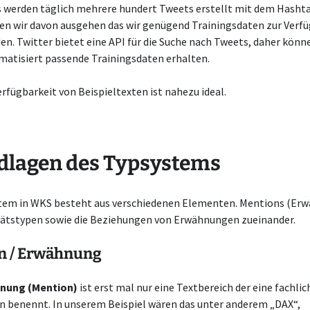
s werden täglich mehrere hundert Tweets erstellt mit dem Hasht
en wir davon ausgehen das wir genügend Trainingsdaten zur Verf
n. Twitter bietet eine API für die Suche nach Tweets, daher könn
matisiert passende Trainingsdaten erhalten.
Verfügbarkeit von Beispieltexten ist nahezu ideal.
dlagen des Typsystems
tem in WKS besteht aus verschiedenen Elementen. Mentions (Er
tätstypen sowie die Beziehungen von Erwähnungen zueinander.
n / Erwähnung
nung (Mention)
ist erst mal nur eine Textbereich der eine fachlic
n benennt. In unserem Beispiel wären das unter anderem „DAX“,