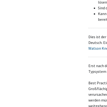
lösen
Sind 
Kann 
berei
Dies ist de
Deutsch. Ei
Watson Kn
Erst nach d
Typsystem 
Best Practi
Großflächi
verursache
werden müs
weitgehend