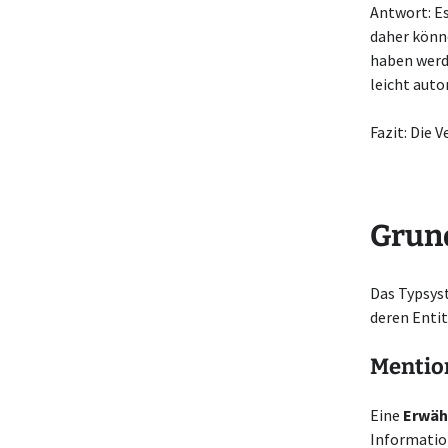
Antwort: E
daher könn
haben werde
leicht auto
Fazit: Die 
Grun
Das Typsys
deren Enti
Mentio
Eine
Erwäh
Informatio