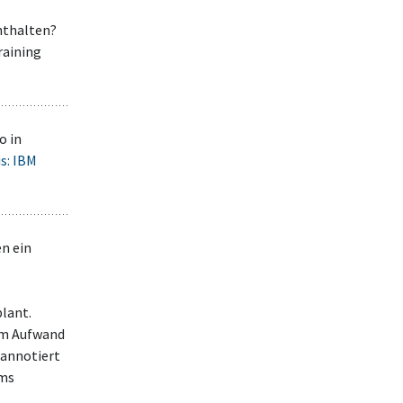
nthalten?
raining
o in
is: IBM
n ein
lant.
em Aufwand
 annotiert
ems