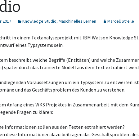
dio
r 2017
Knowledge Studio
,
Maschinelles Lernen
Marcell Streile
Schritt in einem Textanalyseprojekt mit IBM Watson Knowledge S
Entwurf eines Typsystems sein.
tem beschreibt welche Begriffe (Entitäten) und welche Zusamm
) später durch das trainierte Modell aus dem Text extrahiert werd
rundlegenden Voraussetzungen um ein Typsystem zu entwerfen ist
Domäne und das Geschäftsproblem des Kunden zu verstehen.
 am Anfang eines WKS Projektes in Zusammenarbeit mit dem Kun
legende Fragen zu klären:
e Informationen sollen aus den Texten extrahiert werden?
n diese Informationen dazu beitragen das Geschäftsproblem des