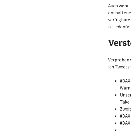
Auch wenn T
enthaltenen
verfügbare
ist jedenfal
Verst
Verproben 
ich Tweets 
#
DAX 
Warn
Unse
Take 
Zweit
#
DAX 
#
DAX
…