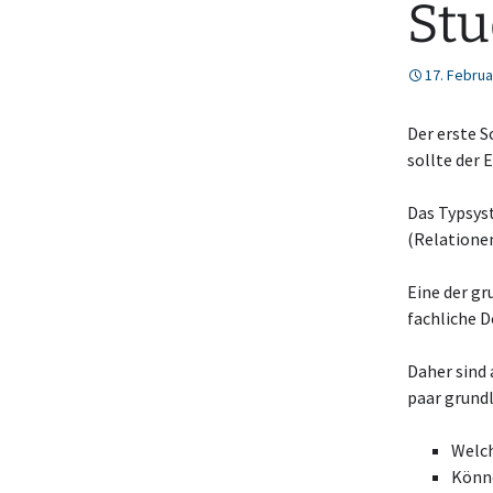
Stu
17. Februa
Der erste 
sollte der 
Das Typsys
(Relationen
Eine der g
fachliche 
Daher sind
paar grund
Welch
Könne