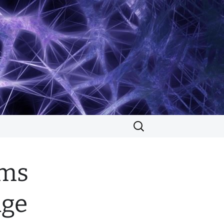
Suchen
nach:
ems
dge