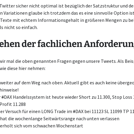
witter sicher nicht optimal ist bezüglich der Satzstruktur und de
 Variationen glaube ich trotzdem das es eine sinnvolle Option ist.
 Texte mit echtem Informationsgehalt in größeren Mengen zu 
ls nicht so einfach.
ehen der fachlichen Anforderu
wir mal die oben genannten Fragen gegen unsere Tweets. Als Beis
wie diese hier nehmen:
weiter auf dem Weg nach oben. Aktuell gibt es auch keine überge
hinweise!
r
#
DAX Handelssystem ist heute wieder Short zu 11.300, Stop Loss 
Profit 11.288
er Versuch für einen LONG Trade im
#
DAX bei 11123 SL 11099 TP 1
hat die wochenlange Seitwärtsrange nach unten verlassen
 erholt sich vom schwachen Wochenstart