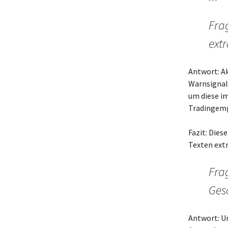
Fra
ext
Antwort: A
Warnsignal
um diese im
Tradingemp
Fazit: Die
Texten extr
Fra
Ges
Antwort: Un