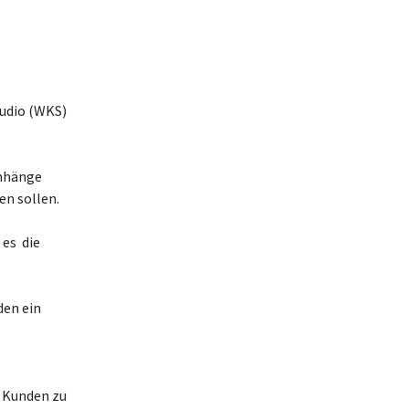
tudio (WKS)
enhänge
en sollen.
 es die
den ein
 Kunden zu