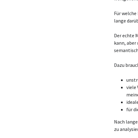
Für welche
lange darü
Der echte M
kann, aber
semantisc
Dazu brauc
unstr
viele
mein
ideal
für d
Nach lange
zu analysie