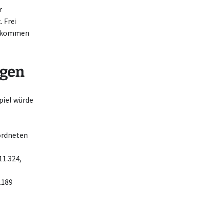
r
 Frei
bekommen
ngen
piel würde
ordneten
11.324,
1189