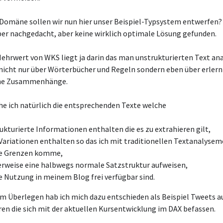
 Domäne sollen wir nun hier unser Beispiel-Typsystem entwerfen?
ber nachgedacht, aber keine wirklich optimale Lösung gefunden.
ehrwert von WKS liegt ja darin das man unstrukturierten Text ana
 nicht nur über Wörterbücher und Regeln sondern eben über erlern
he Zusammenhänge.
he ich natürlich die entsprechenden Texte welche
ukturierte Informationen enthalten die es zu extrahieren gilt,
 Variationen enthalten so das ich mit traditionellen Textanalyse
e Grenzen komme,
erweise eine halbwegs normale Satzstruktur aufweisen,
ie Nutzung in meinem Blog frei verfügbar sind.
m Überlegen hab ich mich dazu entschieden als Beispiel Tweets a
ren die sich mit der aktuellen Kursentwicklung im DAX befassen.