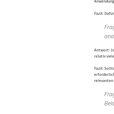
Anwendung 
Fazit: Dafü
Fra
ana
Antwort: Ja
relativ vie
Fazit: Soll
erforderlic
relevanten 
Fra
Beis