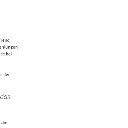
Trend;
fehlungen
ce bei
us den
 das
sche