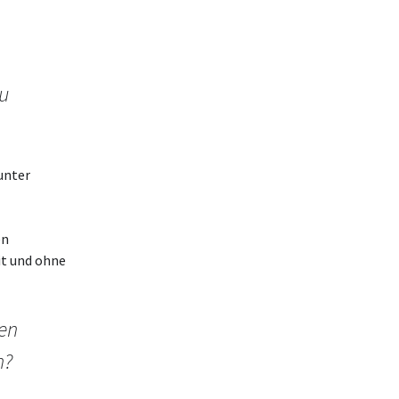
zu
unter
en
it und ohne
ten
n?