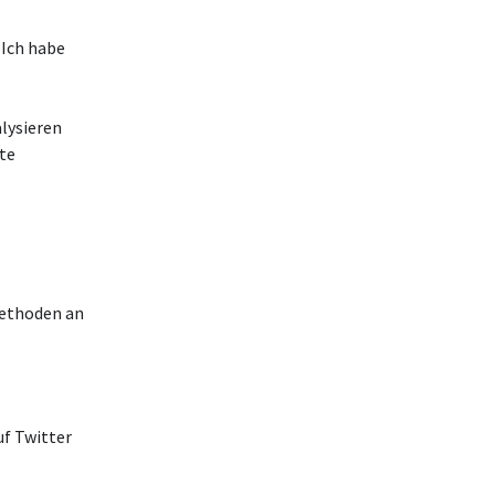
 Ich habe
lysieren
te
methoden an
uf Twitter