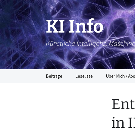
Zum
Inhalt
springen
KI Info
Künstliche Intelligenz, Maschin
Beiträge
Leseliste
Über Mich / Ab
Ent
in 