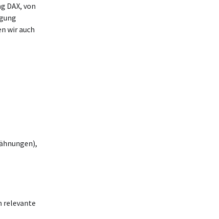
ag DAX, von
ügung
en wir auch
wähnungen),
h relevante