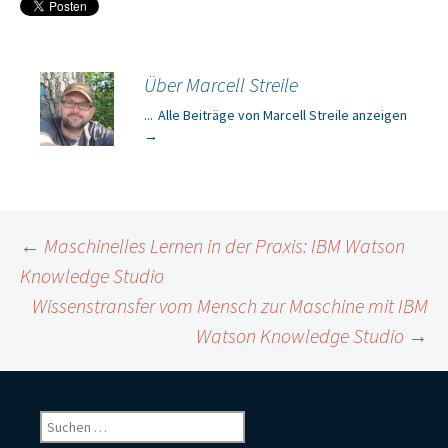
Über Marcell Streile
...
Alle Beiträge von Marcell Streile anzeigen
→
Beitragsnavigation
←
Maschinelles Lernen in der Praxis: IBM Watson
Knowledge Studio
Wissenstransfer vom Mensch zur Maschine mit IBM
Watson Knowledge Studio
→
Suchen
nach: