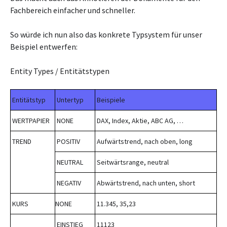
Fachbereich einfacher und schneller.
So würde ich nun also das konkrete Typsystem für unser
Beispiel entwerfen:
Entity Types / Entitätstypen
Entitätstyp
Untertyp
Beispiele
WERTPAPIER
NONE
DAX, Index, Aktie, ABC AG, …
TREND
POSITIV
Aufwärtstrend, nach oben, long
NEUTRAL
Seitwärtsrange, neutral
NEGATIV
Abwärtstrend, nach unten, short
KURS
NONE
11.345, 35,23
EINSTIEG
11123