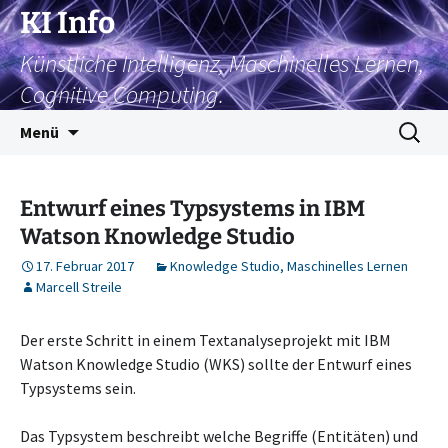
Zum
KI Info
Inhalt
Künstliche Intelligenz, Maschinelles Lernen,
springen
Cognitive Computing.
Suchen
Menü
nach:
Entwurf eines Typsystems in IBM
Watson Knowledge Studio
17. Februar 2017
Knowledge Studio
,
Maschinelles Lernen
Marcell Streile
Der erste Schritt in einem Textanalyseprojekt mit IBM
Watson Knowledge Studio (WKS) sollte der Entwurf eines
Typsystems sein.
Das Typsystem beschreibt welche Begriffe (Entitäten) und