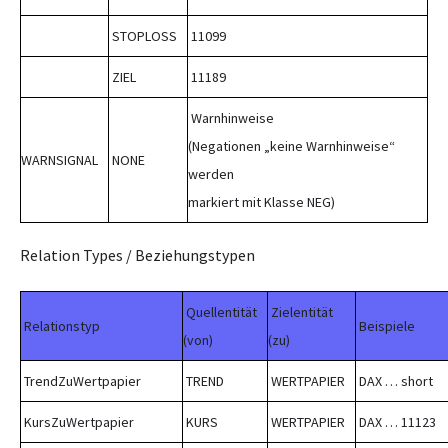
STOPLOSS
11099
ZIEL
11189
Warnhinweise
(Negationen „keine Warnhinweise“
WARNSIGNAL
NONE
werden
markiert mit Klasse NEG)
Relation Types / Beziehungstypen
Quellentität
Zielentität
Relationstyp
Beispiele
(von)
(zu)
TrendZuWertpapier
TREND
WERTPAPIER
DAX … short
KursZuWertpapier
KURS
WERTPAPIER
DAX … 11123