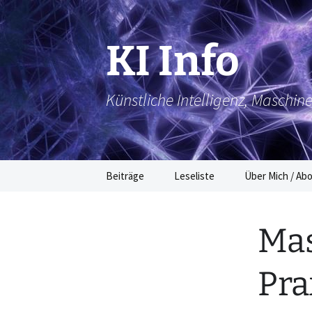
Zum
Inhalt
springen
KI Info
Künstliche Intelligenz, Maschin
Beiträge
Leseliste
Über Mich / Ab
Mas
Pra