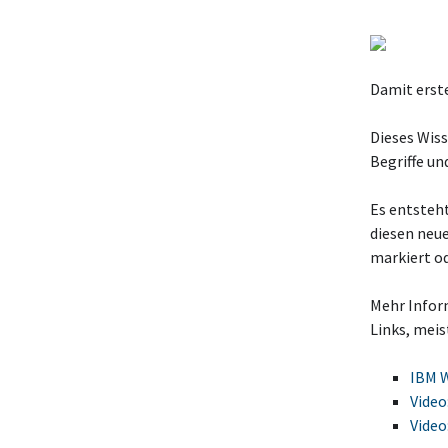
Damit erste
Dieses Wis
Begriffe u
Es entsteht
diesen neu
markiert od
Mehr Infor
Links, meis
IBM 
Video
Video