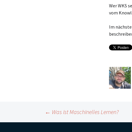
Wer WKS se
vom Knowle
Im nächste
beschreiben
Beitragsnavigation
←
Was ist Maschinelles Lernen?