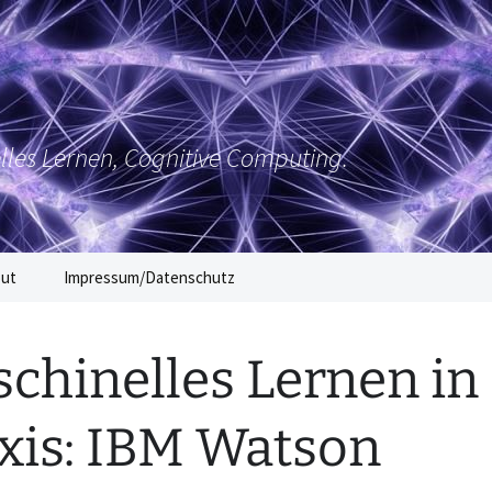
elles Lernen, Cognitive Computing.
out
Impressum/Datenschutz
chinelles Lernen in
xis: IBM Watson