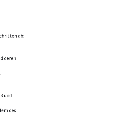
chritten ab:
nd deren
.
 3 und
blem des