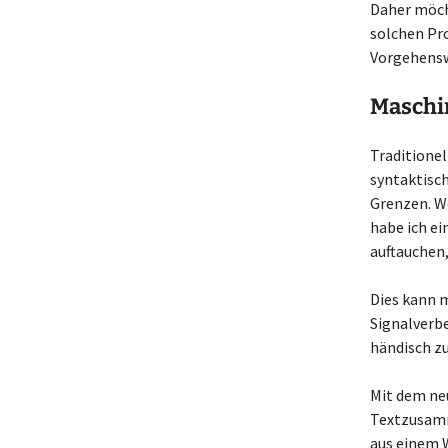
Daher möcht
solchen Pro
Vorgehensw
Maschin
Traditionel
syntaktisc
Grenzen. W
habe ich ei
auftauchen,
Dies kann 
Signalverb
händisch zu
Mit dem ne
Textzusamm
aus einem 