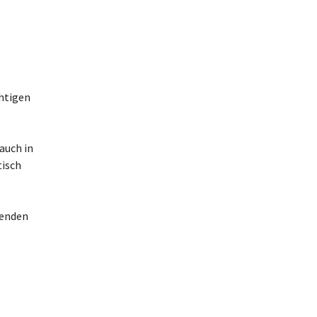
chtigen
auch in
isch
genden