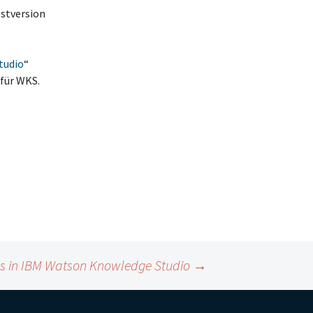
estversion
tudio
“
 für WKS.
ms in IBM Watson Knowledge Studio
→