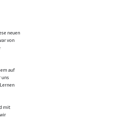
iese neuen
war von
e
tem auf
r uns
 Lernen
d mit
wir