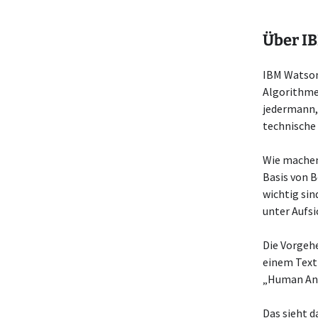
Über I
IBM Watson
Algorithmen
jedermann,
technische
Wie machen 
Basis von 
wichtig sin
unter Aufsi
Die Vorgehe
einem Text
„Human Ann
Das sieht d