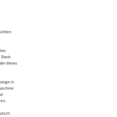
tsleben
hes
 Basis
der dieses
hänge in
Maschine
nd
ren.
utsch.