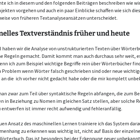
e ich in diesem und den folgenden Beiträgen beschreiben wie wir
jekten vorgehen und auch ein paar Einblicke schaffen wie sich die
eise von früheren Textanalyseansätzen unterscheidet.
elles Textverständnis früher und heute
l haben wir die Analyse von unstrukturierten Texten über Wörter
he Regeln gemacht. Damit kommt man auch durchaus sehr weit, es
enn ich zum Beispiel wichtige Begriffe rein über Wörterbücher fi
n Problem wenn Wörter falsch geschrieben sind oder neue wichtige
 an die ich vorher nicht gedacht habe oder die mir komplett unbe
man zwar zum Teil über syntaktische Regeln abfangen, die zum Be
en in Beziehung zu Nomen im gleichen Satz stellen, aber solche 
 entwerfen ist immer recht aufwendig und fehleranfällig.
uen Ansatz des maschinellen Lernen trainiere ich das System dara
enhang zu erkennen was wichtig ist, nicht auf Basis der einzeln
Wörterbuch. Das ist besonders bei der Erkennung neuer unbekannt