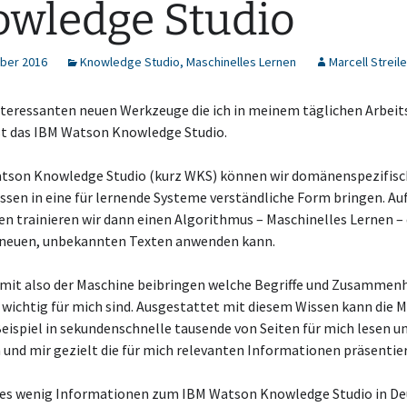
wledge Studio
ber 2016
Knowledge Studio
,
Maschinelles Lernen
Marcell Streile
interessanten neuen Werkzeuge die ich in meinem täglichen Arbei
st das IBM Watson Knowledge Studio.
tson Knowledge Studio (kurz WKS) können wir domänenspezifisc
sen in eine für lernende Systeme verständliche Form bringen. Auf
en trainieren wir dann einen Algorithmus – Maschinelles Lernen – 
 neuen, unbekannten Texten anwenden kann.
amit also der Maschine beibringen welche Begriffe und Zusammen
wichtig für mich sind. Ausgestattet mit diesem Wissen kann die 
ispiel in sekundenschnelle tausende von Seiten für mich lesen u
 und mir gezielt die für mich relevanten Informationen präsentie
t es wenig Informationen zum IBM Watson Knowledge Studio in De