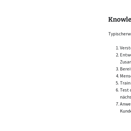
Knowle
Typischerwe
Verst
Entwe
Zusam
Berei
Mensc
Train
Test 
nächs
Anwen
Kunde