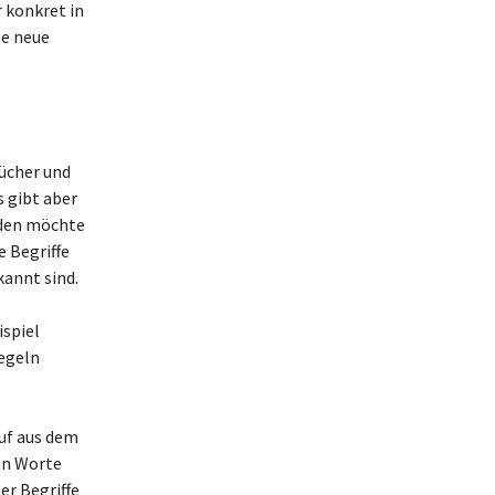
 konkret in
se neue
bücher und
 gibt aber
nden möchte
 Begriffe
kannt sind.
ispiel
Regeln
uf aus dem
en Worte
er Begriffe